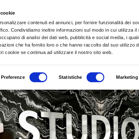
2
 cookie
ME
CHI SIAMO
SERVIZI OFFERTI
LAVORI ESEGUITI
NEWS
CONTATTI
rsonalizzare contenuti ed annunci, per fornire funzionalità dei so
ffico. Condividiamo inoltre informazioni sul modo in cui utilizza il 
 occupano di analisi dei dati web, pubblicità e social media, i qual
azioni che ha fornito loro o che hanno raccolto dal suo utilizzo d
NEWS
ri cookie se continua ad utilizzare il nostro sito web.
Inaugurata la nuova sede
PUBBLICATO IL
GIUGNO 8, 2021
DA
GIULIANO ARTONI
Preferenze
Statistiche
Marketing