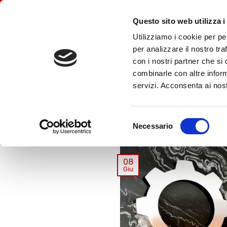
Skip
INFO@STUDIOAGT.IT
+39 0444 124127
to
Questo sito web utilizza i
content
HO
Utilizziamo i cookie per pe
per analizzare il nostro tra
con i nostri partner che si
combinarle con altre inform
servizi. Acconsenta ai nost
Selezione
Necessario
del
consenso
08
Giu