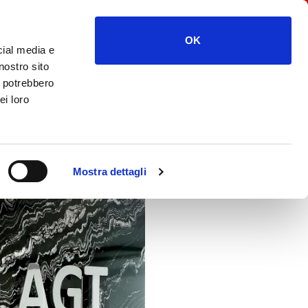
OK
cial media e
nostro sito
i potrebbero
ei loro
Mostra dettagli