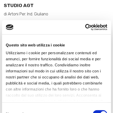
STUDIO AGT
di Artoni Per. Ind. Giuliano
Sede Legale: Via Capitelli, 9
36050 Pozzoleone (Vi)
Ufficio: Via Papa Giovanni XXIII, 2/A
Questo sito web utilizza i cookie
36050 Pozzoleone (Vi)
Utilizziamo i cookie per personalizzare contenuti ed
Tel. : 0444 1241272
annunci, per fornire funzionalità dei social media e per
E-mail:
info@studioagt.it
analizzare il nostro traffico. Condividiamo inoltre
informazioni sul modo in cui utilizza il nostro sito con i
Artoni Per. Ind. Giuliano
nostri partner che si occupano di analisi dei dati web,
Mobile: 335 6660400
pubblicità e social media, i quali potrebbero combinarle
E-mail:
gartoni@studioagt.it
con altre informazioni che ha fornito loro o che hanno
PEC:
giuliano.artoni@pec.eppi.it
raccolto dal suo utilizzo dei loro servizi. Acconsenta ai
nostri cookie se continua ad utilizzare il nostro sito web.
Selezione