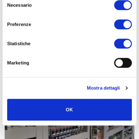
comunicazione su doppio PLC ridondato con grado di
Necessario
del
sicurezza SIL2.
consenso
Preferenze
Statistiche
Marketing
Mostra dettagli
OK