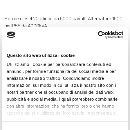
Motore diesel 20 cilindri da 5000 cavalli, Alternatore 1500
giri IP55 da 4000kVA .
Questo sito web utilizza i cookie
Utilizziamo i cookie per personalizzare contenuti ed
annunci, per fornire funzionalità dei social media e per
analizzare il nostro traffico. Condividiamo inoltre
informazioni sul modo in cui utilizza il nostro sito con i
nostri partner che si occupano di analisi dei dati web,
pubblicità e social media, i quali potrebbero combinarle
con altre informazioni che ha fornito loro o che hanno
raccolto dal suo utilizzo dei loro servizi. Acconsenta ai
nostri cookie se continua ad utilizzare il nostro sito web.
Particolare del sistema SCADA con diagnostica della
Selezione